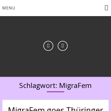
Skip
MENU
to
content
Schlagwort:
MigraFem
MigraFem goes Thüringer