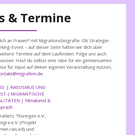
s & Termine
ch an Frauen* mit Migrationsbiografie. Ob Strategie-
g-Event – auf dieser Seite halten wir dich über
weitere Termine auf dem Laufenden. Folge uns auch
rpassen. Hast du selbst eine Idee für ein gemeinsames
se für Input auf deiner eigenen Veranstaltung nutzen,
ontakt@migrafem.de
.
03. | RASSISMUS UND
OST-) MIGRANTISCHE
LITÄTEN | Filmabend &
präch
raNetz Thüringen e.V.,
igra e.V. (Projekt
en rais.ed) und