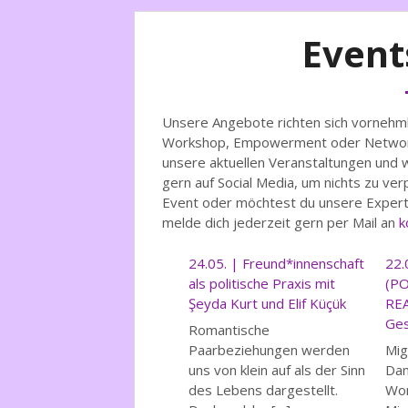
Event
Unsere Angebote richten sich vornehmli
Workshop, Empowerment oder Networkin
unsere aktuellen Veranstaltungen und 
gern auf Social Media, um nichts zu ve
Event oder möchtest du unsere Experti
melde dich jederzeit gern per Mail an
k
24.05. | Freund*innenschaft
22.
als politische Praxis mit
(P
Şeyda Kurt und Elif Küçük
REA
Ges
Romantische
Paarbeziehungen werden
Mig
uns von klein auf als der Sinn
Dam
des Lebens dargestellt.
Wom