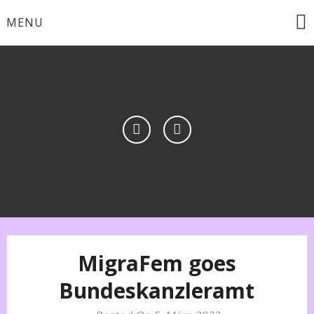
Skip
MENU
to
content
MigraFem goes
Bundeskanzleramt